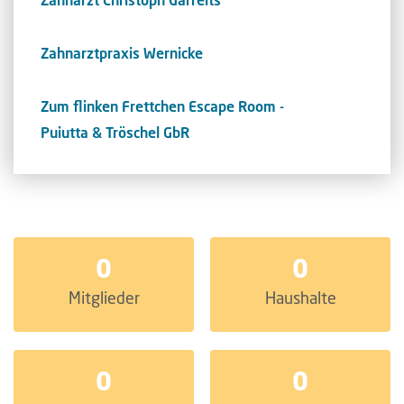
Zahnarztpraxis Wernicke
Zum flinken Frettchen Escape Room -
Puiutta & Tröschel GbR
0
0
Mitglieder
Haushalte
0
0