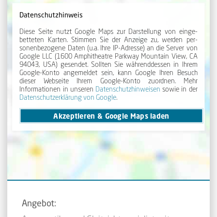
Datenschutzhinweis
Diese Seite nutzt Google Maps zur Dar­stellung von ein­ge­
betteten Karten. Stimmen Sie der An­zeige zu, werden per­
sonen­be­zogene Daten (u.a. Ihre IP-Adresse) an die Server von
Google LLC (1600 Amphi­theatre Park­way Mount­ain View, CA
94043, USA) gesendet. Sollten Sie während­dessen in Ihrem
Google-Konto angemeldet sein, kann Google Ihren Besuch
dieser Webseite Ihrem Google-Konto zuordnen. Mehr
Informationen in unseren
Daten­schutz­hinweisen
sowie in der
Daten­schutz­erklärung von Google
.
Akzeptieren & Google Maps laden
Angebot: