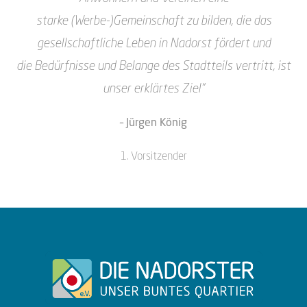
starke
(Werbe-)Gemeinschaft zu bilden, die das
gesellschaftliche Leben in Nadorst fördert und
die
Bedürfnisse und Belange des Stadtteils vertritt, ist
unser erklärtes Ziel“
– Jürgen König
1. Vorsitzender