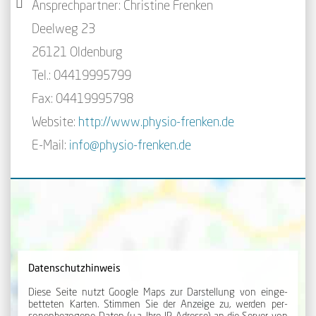
Ansprechpartner: Christine Frenken
Deelweg 23
26121 Oldenburg
Tel.: 04419995799
Fax: 04419995798
Website:
http://www.physio-frenken.de
E-Mail:
info@physio-frenken.de
Datenschutzhinweis
Diese Seite nutzt Google Maps zur Dar­stellung von ein­ge­
betteten Karten. Stimmen Sie der An­zeige zu, werden per­
sonen­be­zogene Daten (u.a. Ihre IP-Adresse) an die Server von