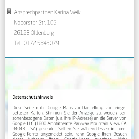
Ansprechpartner: Karina Weik
Nadorster Str. 105
26123 Oldenburg
Tel.: 0172 5843079
Datenschutzhinweis
Diese Seite nutzt Google Maps zur Dar­stellung von ein­ge­
betteten Karten. Stimmen Sie der An­zeige zu, werden per­
sonen­be­zogene Daten (u.a. Ihre IP-Adresse) an die Server von
Google LLC (1600 Amphi­theatre Park­way Mount­ain View, CA
94043, USA) gesendet. Sollten Sie während­dessen in Ihrem
Google-Konto angemeldet sein, kann Google Ihren Besuch
dieser Webseite Ihrem Google-Konto zuordnen. Mehr