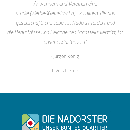
Anwohnern und Vereinen eine
starke
(Werbe-)Gemeinschaft zu bilden, die das
gesellschaftliche Leben in Nadorst fördert und
die
Bedürfnisse und Belange des Stadtteils vertritt, ist
unser erklärtes Ziel“
– Jürgen König
1. Vorsitzender