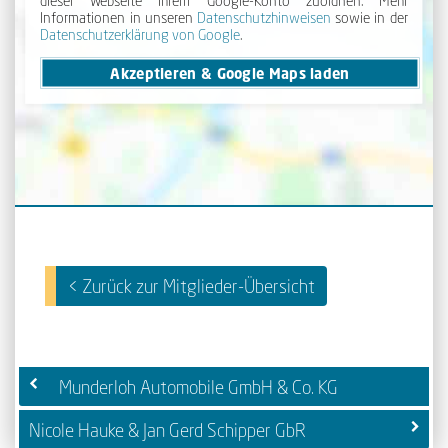
Informationen in unseren
Daten­schutz­hinweisen
sowie in der
Daten­schutz­erklärung von Google
.
Akzeptieren & Google Maps laden
< Zurück zur Mitglieder-Übersicht
Munderloh Automobile GmbH & Co. KG
Nicole Hauke & Jan Gerd Schipper GbR