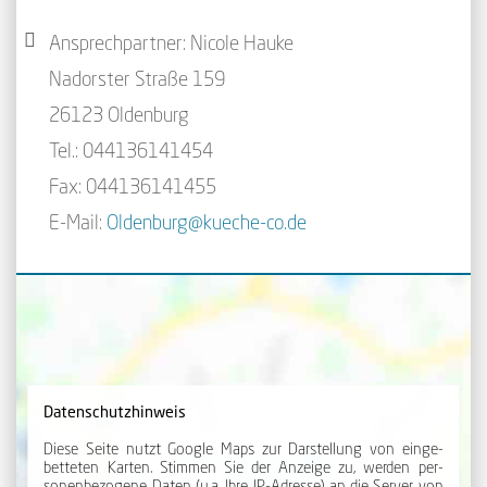
Ansprechpartner: Nicole Hauke
Nadorster Straße 159
26123 Oldenburg
Tel.: 044136141454
Fax: 044136141455
E-Mail:
Oldenburg@kueche-co.de
Datenschutzhinweis
Diese Seite nutzt Google Maps zur Dar­stellung von ein­ge­
betteten Karten. Stimmen Sie der An­zeige zu, werden per­
sonen­be­zogene Daten (u.a. Ihre IP-Adresse) an die Server von