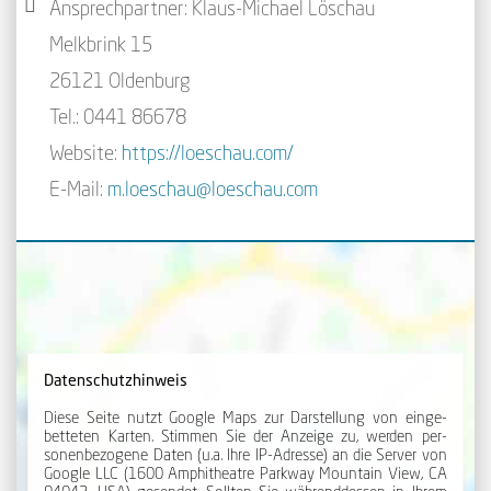
Ansprechpartner: Klaus-Michael Löschau
Melkbrink 15
26121 Oldenburg
Tel.: 0441 86678
Website:
https://loeschau.com/
E-Mail:
m.loeschau@loeschau.com
Datenschutzhinweis
Diese Seite nutzt Google Maps zur Dar­stellung von ein­ge­
betteten Karten. Stimmen Sie der An­zeige zu, werden per­
sonen­be­zogene Daten (u.a. Ihre IP-Adresse) an die Server von
Google LLC (1600 Amphi­theatre Park­way Mount­ain View, CA
94043, USA) gesendet. Sollten Sie während­dessen in Ihrem