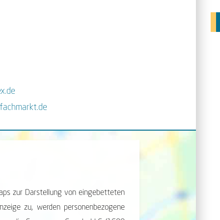
x.de
fachmarkt.de
ps zur Dar­stellung von ein­ge­betteten
­zeige zu, werden per­sonen­be­zogene