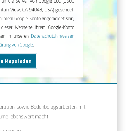
e) an die Server von Google LLC (1600
nt­ain View, CA 94043, USA) gesendet.
in Ihrem Google-Konto angemeldet sein,
 dieser Webseite Ihrem Google-Konto
onen in unseren
Daten­schutz­hinweisen
lärung von Google
.
le Maps laden
oration, sowie Bodenbelagsarbeiten, mit
äume lebenswert macht.
betreuung