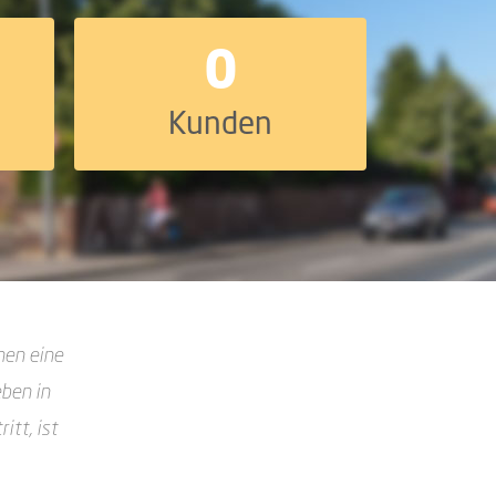
0
Kunden
nen eine
eben in
itt, ist