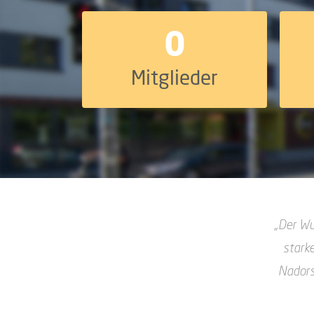
0
Mitglieder
„Der Wu
stark
Nadors