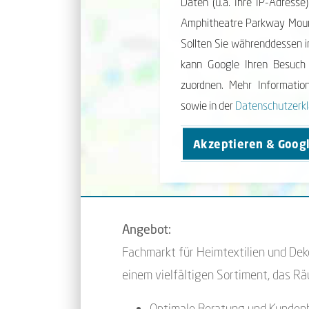
Daten (u.a. Ihre IP-Adress
Amphi­theatre Park­way Mou
Sollten Sie während­dessen 
kann Google Ihren Besuch
zuordnen. Mehr Informati
sowie in der
Daten­schutz­erk
Akzeptieren & Goog
Angebot:
Fachmarkt für Heimtextilien und Dek
einem vielfältigen Sortiment, das R
Optimale Beratung und Kunden