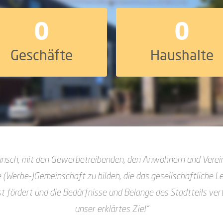
0
0
Geschäfte
Haushalte
nsch, mit den Gewerbetreibenden, den Anwohnern und Verei
e
(Werbe-)Gemeinschaft zu bilden, die das gesellschaftliche L
t fördert und die
Bedürfnisse und Belange des Stadtteils vertr
unser erklärtes Ziel“