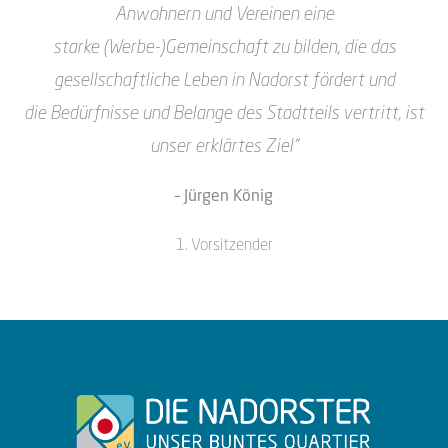
Anwohnern und Vereinen eine
starke
(Werbe-)Gemeinschaft zu bilden, die das
gesellschaftliche Leben in Nadorst fördert und
die
Bedürfnisse und Belange des Stadtteils vertritt, ist
unser erklärtes Ziel“
– Jürgen König
1. Vorsitzender