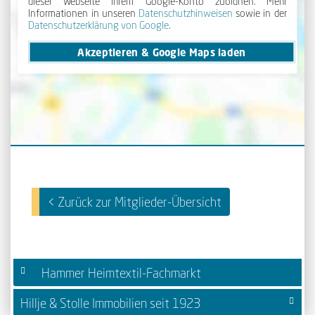
dieser Webseite Ihrem Google-Konto zuordnen. Mehr
Informationen in unseren
Daten­schutz­hinweisen
sowie in der
Daten­schutz­erklärung von Google
.
Akzeptieren & Google Maps laden
< Zurück zur Mitglieder-Übersicht
Hammer Heimtextil-Fachmarkt
Hillje & Stolle Immobilien seit 1923