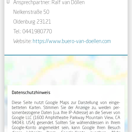
Ansprechpartner: Ralf van Döllen
Nelkenstraße 50
Oldenburg 23121
Tel.: 0441980770
Website:
https://www.buero-van-doellen.com
Datenschutzhinweis
Diese Seite nutzt Google Maps zur Dar­stellung von ein­ge­
betteten Karten. Stimmen Sie der An­zeige zu, werden per­
sonen­be­zogene Daten (u.a. Ihre IP-Adresse) an die Server von
Google LLC (1600 Amphi­theatre Park­way Mount­ain View, CA
94043, USA) gesendet. Sollten Sie während­dessen in Ihrem
Google-Konto angemeldet sein, kann Google Ihren Besuch