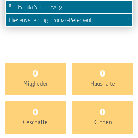
Famila Scheideweg
Fliesenverlegung Thomas-Peter Wulf
0
0
Mitglieder
Haushalte
0
0
Geschäfte
Kunden