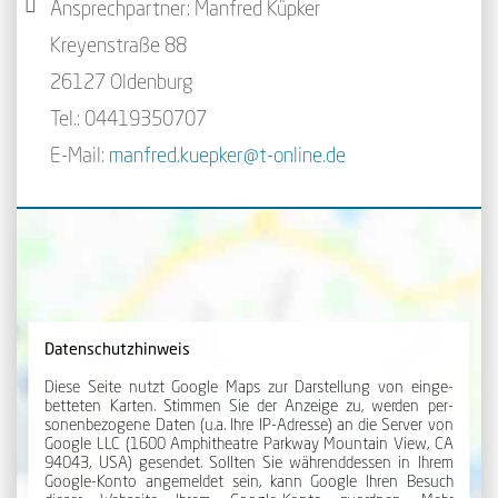
Ansprechpartner: Manfred Küpker
Kreyenstraße 88
26127 Oldenburg
Tel.: 04419350707
E-Mail:
manfred.kuepker@t-online.de
Datenschutzhinweis
Diese Seite nutzt Google Maps zur Dar­stellung von ein­ge­
betteten Karten. Stimmen Sie der An­zeige zu, werden per­
sonen­be­zogene Daten (u.a. Ihre IP-Adresse) an die Server von
Google LLC (1600 Amphi­theatre Park­way Mount­ain View, CA
94043, USA) gesendet. Sollten Sie während­dessen in Ihrem
Google-Konto angemeldet sein, kann Google Ihren Besuch